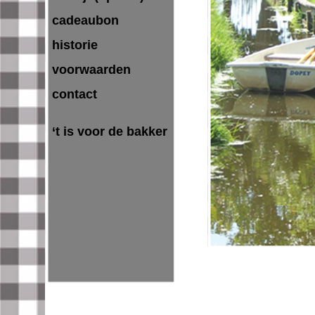
cadeaubon
historie
voorwaarden
contact
‘t is voor de bakker