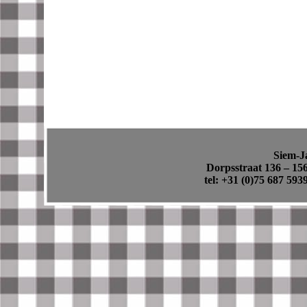
Siem-J
Dorpsstraat 136 – 15
tel: +31 (0)75 687 593