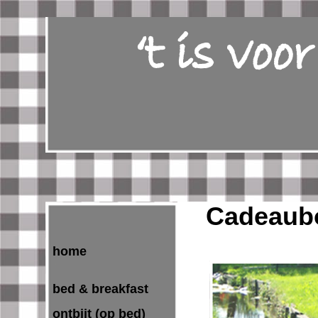
Cadeaub
home
bed & breakfast
ontbijt (op bed)